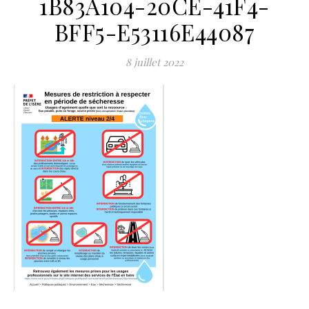
1B83A104-20CE-41F4-
BFF5-E53116E44087
8 juillet 2022