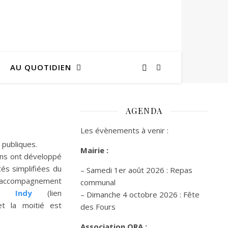
AU QUOTIDIEN
AGENDA
Les évènements à venir :
 publiques.
Mairie :
ens ont développé
tés simplifiées du
– Samedi 1er août 2026 : Repas
 d’accompagnement
communal
u
Indy
(lien
– Dimanche 4 octobre 2026 : Fête
et la moitié est
des Fours
Association ORA :