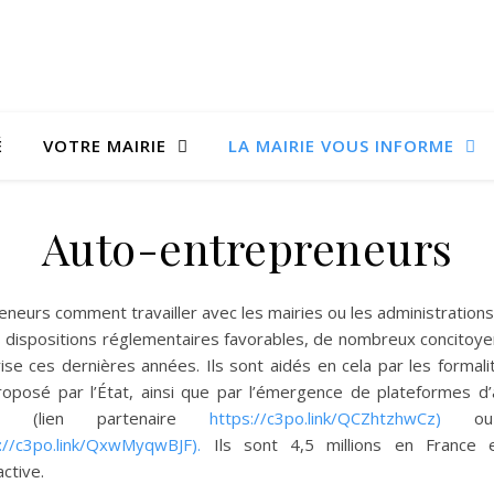
É
VOTRE MAIRIE
LA MAIRIE VOUS INFORME
Auto-entrepreneurs
neurs comment travailler avec les mairies ou les administrations
es dispositions réglementaires favorables, de nombreux concitoy
ise ces dernières années. Ils sont aidés en cela par les formali
roposé par l’État, ainsi que par l’émergence de plateformes
(lien partenaire
https://c3po.link/QCZhtzhwCz)
o
://c3po.link/QxwMyqwBJF).
Ils sont 4,5 millions en France 
ctive.