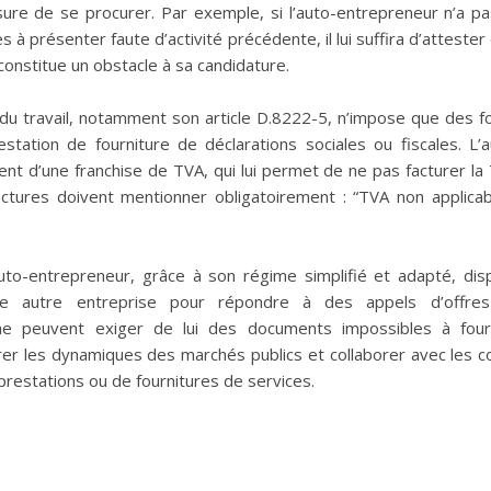
ure de se procurer. Par exemple, si l’auto-entrepreneur n’a pa
es à présenter faute d’activité précédente, il lui suffira d’attester
constitue un obstacle à sa candidature.
du travail, notamment son article D.8222-5, n’impose que des f
estation de fourniture de déclarations sociales ou fiscales. L
nt d’une franchise de TVA, qui lui permet de ne pas facturer la 
actures doivent mentionner obligatoirement : “TVA non applicab
’auto-entrepreneur, grâce à son régime simplifié et adapté, 
te autre entreprise pour répondre à des appels d’offres 
ne peuvent exiger de lui des documents impossibles à fourni
er les dynamiques des marchés publics et collaborer avec les col
prestations ou de fournitures de services.