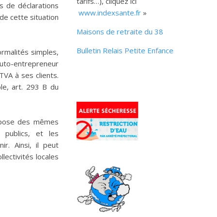
tarifs…), cliquez ici
s de déclarations
www.indexsante.fr
»
 de cette situation
Maisons de retraite du 38
Bulletin Relais Petite Enfance
ormalités simples,
’auto-entrepreneur
TVA à ses clients.
le, art. 293 B du
dispose des mêmes
publics, et les
r. Ainsi, il peut
lectivités locales