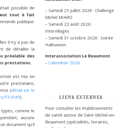
était possible de
– Samedi 25 juillet 2026 : Challenge
eut tout à fait
Michel MIARD
ommande publique.
– Samedi 22 août 2026 :
Intervillages
–
Samedi 31 octobre 2026 :
Soirée
es il n’y a pas de
Halloween
t de détailler la
au préalable des
Interassociation Le Beaumont
es prestations.
–
Calendrier 2026
ormel est mis en
utre prestataire,
ence (
détail sur le
its/F32049
).
LIENS EXTERNES
Pour consulter les établissements
s types, comme le
de santé autour de Saint-Michel-en-
ependant, aucune
Beaumont (spécialités, horaires,
 un document qu’il