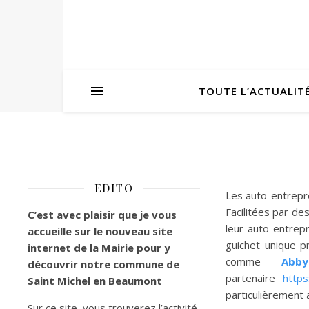
TOUTE L’ACTUALIT
EDITO
Les auto-entrepre
Facilitées par d
C’est
avec plaisir que je vous
leur auto-entrepr
accueille sur le nouveau site
guichet unique p
internet de la Mairie pour y
comme
Abby
découvrir notre commune de
partenaire
https
Saint Michel en Beaumont
particulièrement a
Sur ce site, vous trouverez l’activité