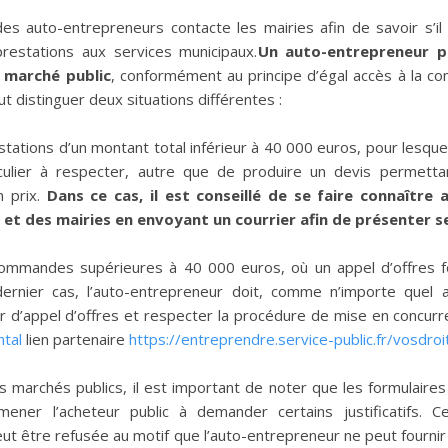
s auto-entrepreneurs contacte les mairies afin de savoir s’il 
restations aux services municipaux.
Un auto-entrepreneur p
 marché public
, conformément au principe d’égal accès à la c
faut distinguer deux situations différentes :
stations d’un montant total inférieur à 40 000 euros, pour lesquell
culier à respecter, autre que de produire un devis permettan
n prix.
Dans ce cas, il est conseillé de se faire connaître 
 et des mairies en envoyant un courrier afin de présenter s
commandes supérieures à 40 000 euros, où un appel d’offres f
ernier cas, l’auto-entrepreneur doit, comme n’importe quel a
r d’appel d’offres et respecter la procédure de mise en concurr
tal
lien partenaire
https://entreprendre.service-public.fr/vosdro
s marchés publics, il est important de noter que les formulaire
ener l’acheteur public à demander certains justificatifs. C
ut être refusée au motif que l’auto-entrepreneur ne peut fournir