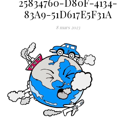
25834760-D80F-4134-
83A9-51D617E5F31A
8 mars 2023