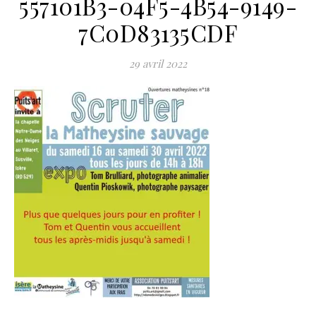
557101B3-04F5-4B54-9149-
7C0D83135CDF
29 avril 2022