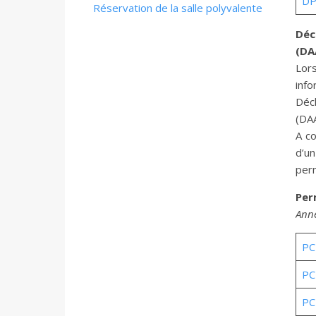
DP
Réservation de la salle polyvalente
Déc
(DA
Lor
info
Déc
(DA
A co
d’u
perm
Per
Ann
PC
PC
PC