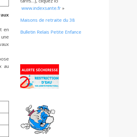
tarifs…), cliquez ici
www.indexsante.fr
»
vaux
Maisons de retraite du 38
t en
Bulletin Relais Petite Enfance
e une
vaux
spose
x au