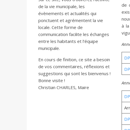
de c
de la vie municipale, les
exi
évènements et actualités qui
nou
ponctuent et agrémentent la vie
à l
locale. Cette forme de
vigu
communication facilite les échanges
entre les habitants et l’équipe
Ann
municipale.
DP
En cours de finition, ce site a besoin
de vos commentaires, réflexions et
DP
suggestions qui sont les bienvenus !
Bonne visite !
Ann
Christian CHARLES, Maire
DP
Ar
DP