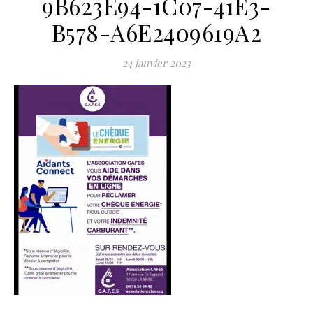
9B623E94-1C07-41E3-
B578-A6E2409619A2
24 janvier 2023