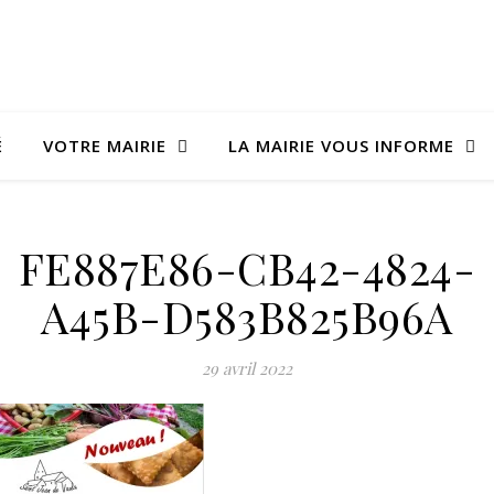
É
VOTRE MAIRIE
LA MAIRIE VOUS INFORME
FE887E86-CB42-4824-
A45B-D583B825B96A
29 avril 2022