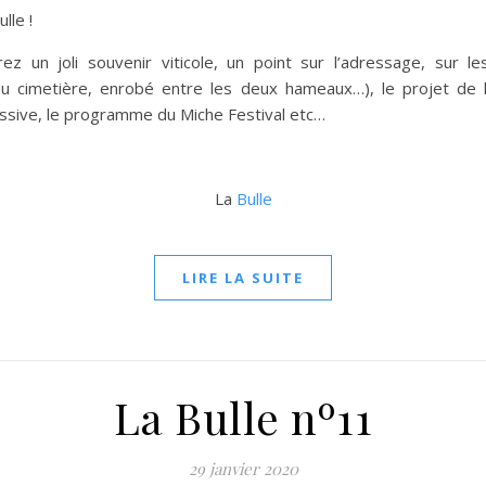
lle !
ez un joli souvenir viticole, un point sur l’adressage, sur le
 cimetière, enrobé entre les deux hameaux…), le projet de l’i
assive, le programme du Miche Festival etc…
La
Bulle
LIRE LA SUITE
La Bulle nº11
29 janvier 2020