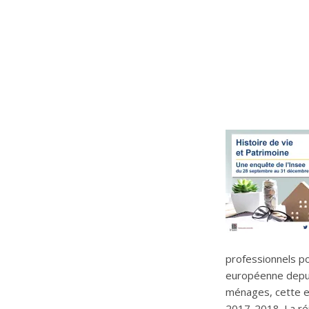
professionnels po
européenne depui
ménages, cette enq
2017-2018. La ré