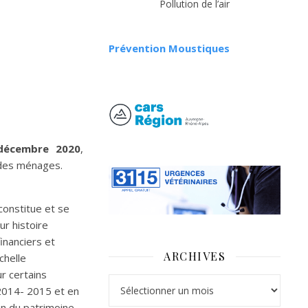
Pollution de l’air
Prévention Moustiques
décembre 2020
,
e des ménages.
onstitue et se
ur histoire
financiers et
ARCHIVES
chelle
r certains
Archives
n 2014- 2015 et en
n du patrimoine