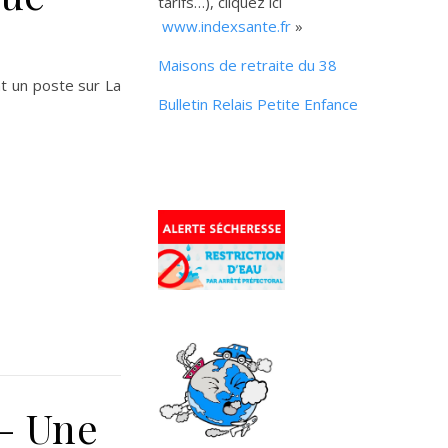
tarifs…), cliquez ici
www.indexsante.fr
»
Maisons de retraite du 38
nt un poste sur La
Bulletin Relais Petite Enfance
 – Une